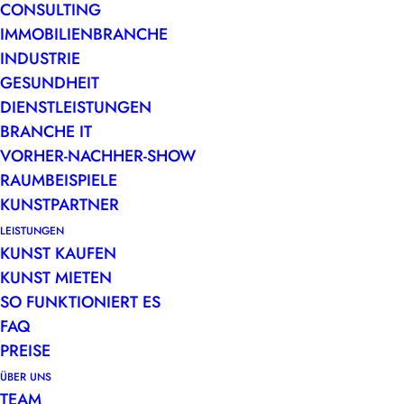
CONSULTING
Realität
IMMOBILIENBRANCHE
INDUSTRIE
Zwischen Abstraktion und
GESUNDHEIT
RealitätAbstrakte und
DIENSTLEISTUNGEN
gegenständliche Kunst im BüroEin…
BRANCHE IT
VORHER-NACHHER-SHOW
by Jacoub Eisa
RAUMBEISPIELE
KUNSTPARTNER
LEISTUNGEN
KUNST KAUFEN
KUNST MIETEN
SO FUNKTIONIERT ES
FAQ
PREISE
ÜBER UNS
TEAM