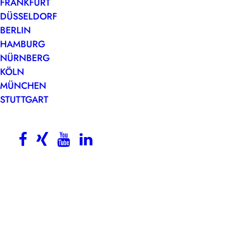
FRANKFURT
DÜSSELDORF
BERLIN
HAMBURG
NÜRNBERG
KÖLN
MÜNCHEN
STUTTGART
Form follows function
form follows functionEin Beitrag
von Rita Steiner Sie rütteln an
Prüderie,…
by Rita Steiner