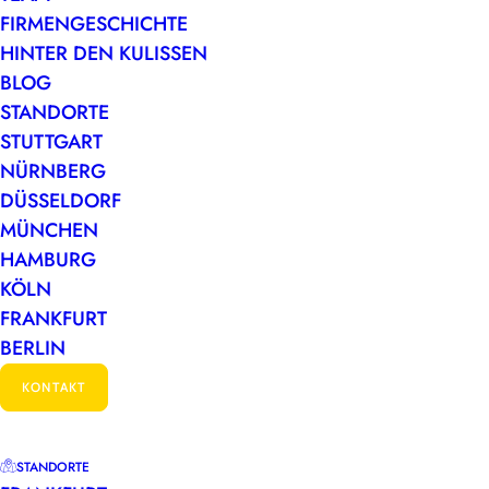
FIRMENGESCHICHTE
HINTER DEN KULISSEN
BLOG
STANDORTE
STUTTGART
… über die Wirkung von
NÜRNBERG
Farbe auf die Tätigkeit mit
DÜSSELDORF
Worten
MÜNCHEN
HAMBURG
...über die Wirkung von Farbe auf
KÖLN
die Tätigkeit mit WortenEin Beitrag
FRANKFURT
von…
BERLIN
KONTAKT
by Bettina Deininger
STANDORTE