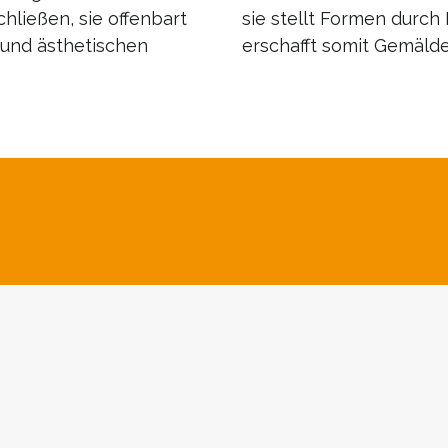
hließen, sie offenbart
sie stellt Formen durc
n und ästhetischen
erschafft somit Gemälde
önnen Sie mieten oder kaufen. Wir zeigen Ihnen hier 
llen wir Ihnen gerne die verfügbaren Werke der Künst