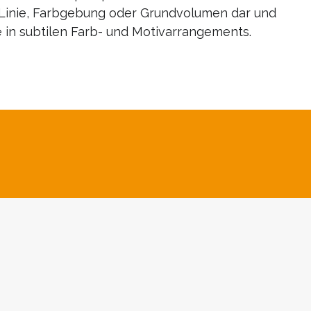
h Linie, Farbgebung oder Grundvolumen dar und
 in subtilen Farb- und Motivarrangements.
eine beispielhafte Auswahl ihrer Kunst. Wenn
lerin vor!