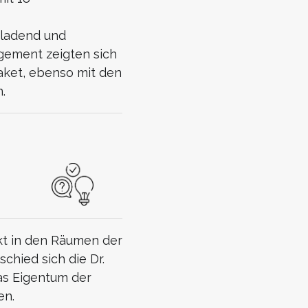
nladend und
gement zeigten sich
aket, ebenso mit den
.
ekt in den Räumen der
schied sich die Dr.
as Eigentum der
en.