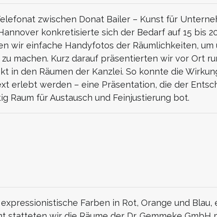
elefonat zwischen Donat Bailer – Kunst für Unterne
nover konkretisierte sich der Bedarf auf 15 bis 2
en wir einfache Handyfotos der Räumlichkeiten, um u
zu machen. Kurz darauf präsentierten wir vor Ort r
ekt in den Räumen der Kanzlei. So konnte die Wirkun
xt erlebt werden – eine Präsentation, die der Ents
tig Raum für Austausch und Feinjustierung bot.
expressionistische Farben in Rot, Orange und Blau, 
mt statteten wir die Räume der Dr. Gemmeke GmbH m